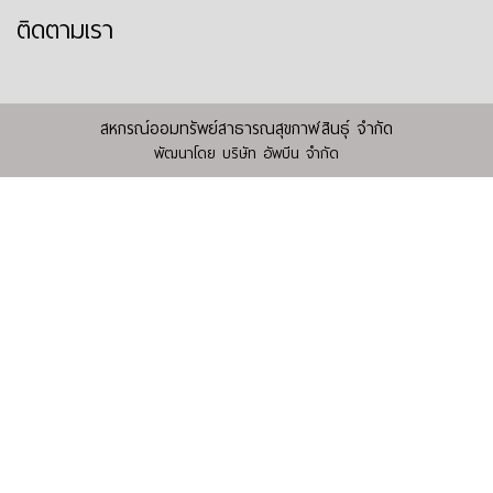
ติดตามเรา
สหกรณ์ออมทรัพย์สาธารณสุขกาฬสินธุ์ จำกัด
พัฒนาโดย
บริษัท อัพบีน จำกัด