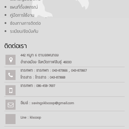
แผนที่ตั้งสหกรณ์
คู่มือการใช้งาน
ช่องทางการติดต่อ
ระเบียบ/ข้อบังคับ
ติดต่อเรา
442 หมู่ที่ 6 ตำบลโพนทอง
อำเภอเมือง จังหวัดกาฬสินธุ์ 46000
โทรศัพท์ : โทรศัพท์ : 043-873666 , 043-873667
โทรสาร : โทรสาร : 043-873668
โทรศัพท์ : 086-458-7697
อีเมล์ : savingsklscoop@gmail.com
Line : klscoop