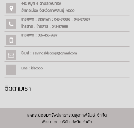
442 หมู่ที่ 6 ตำบลโพนทอง
อำเภอเมือง จังหวัดกาฬสินธุ์ 46000
โทรศัพท์ : โทรศัพท์ : 043-873666 , 043-873667
โทรสาร : โทรสาร : 043-873668
โทรศัพท์ : 086-458-7697
อีเมล์ : savingsklscoop@gmail.com
Line : klscoop
ติดตามเรา
สหกรณ์ออมทรัพย์สาธารณสุขกาฬสินธุ์ จำกัด
พัฒนาโดย
บริษัท อัพบีน จำกัด