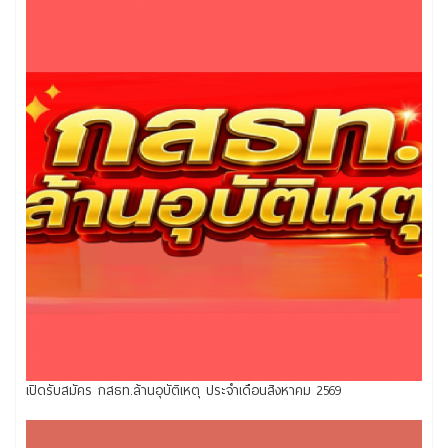
เปิดรับสมัคร กสธท.ล้านอุบัติเหตุ ประจำเดือนสิงหาคม 2569